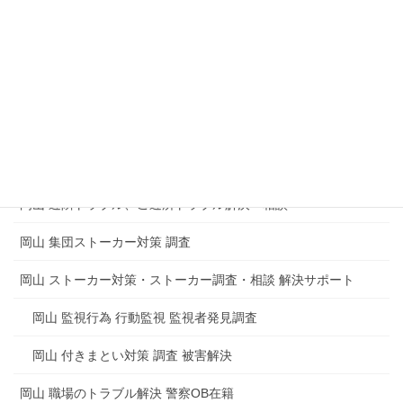
企業 会社内の盗聴器発見調査
マンション 集合住宅の盗聴器発見調査
盗聴や盗撮からのトラブルもめごとの解決
岡山 電磁波測定調査 電磁波調査 電磁波障害
岡山 思考盗聴調査 脳内盗聴の被害
岡山 近隣トラブル、ご近所トラブル解決・相談
岡山 集団ストーカー対策 調査
岡山 ストーカー対策・ストーカー調査・相談 解決サポート
岡山 監視行為 行動監視 監視者発見調査
岡山 付きまとい対策 調査 被害解決
岡山 職場のトラブル解決 警察OB在籍