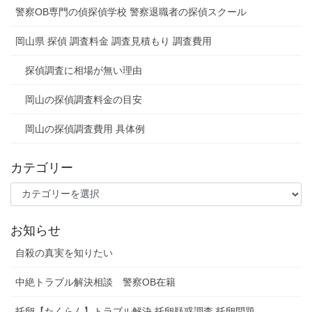
警察OB専門の偵探偵学校 警察退職者の探偵スクール
岡山県 探偵 調査料金 調査見積もり 調査費用
探偵調査に相場が無い理由
岡山の探偵調査料金の目安
岡山の探偵調査費用 具体例
カテゴリー
カ
テ
ゴ
お知らせ
リ
ー
自殺の真実を知りたい
中絶トラブル解決相談 警察OB在籍
托卵【たくらん】トラブル解決 托卵疑惑調査 托卵問題