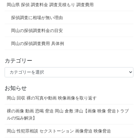
岡山県 探偵 調査料金 調査見積もり 調査費用
探偵調査に相場が無い理由
岡山の探偵調査料金の目安
岡山の探偵調査費用 具体例
カテゴリー
カ
テ
ゴ
お知らせ
リ
ー
岡山 回収 裸の写真や動画 映像画像を取り返す
裸の画像 動画 恐喝 脅迫 岡山 倉敷 津山【画像 映像 脅迫トラブ
ルの悩み解決】
岡山 性犯罪相談 セクストーション 画像脅迫 映像脅迫