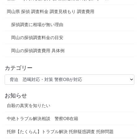
岡山県 探偵 調査料金 調査見積もり 調査費用
探偵調査に相場が無い理由
岡山の探偵調査料金の目安
岡山の探偵調査費用 具体例
カテゴリー
カ
テ
ゴ
お知らせ
リ
ー
自殺の真実を知りたい
中絶トラブル解決相談 警察OB在籍
托卵【たくらん】トラブル解決 托卵疑惑調査 托卵問題