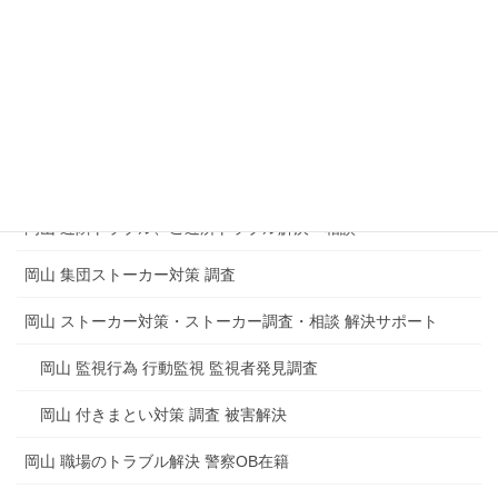
マンション 集合住宅の盗聴器発見調査
盗聴や盗撮からのトラブルもめごとの解決
岡山 電磁波測定調査 電磁波調査 電磁波障害
岡山 思考盗聴調査 脳内盗聴の被害
岡山 近隣トラブル、ご近所トラブル解決・相談
岡山 集団ストーカー対策 調査
岡山 ストーカー対策・ストーカー調査・相談 解決サポート
岡山 監視行為 行動監視 監視者発見調査
岡山 付きまとい対策 調査 被害解決
岡山 職場のトラブル解決 警察OB在籍