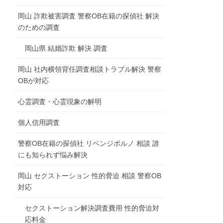
岡山 詐欺被害調査 警察OB在籍の探偵社 解決
のための調査
岡山県 結婚詐欺 解決 調査
岡山 社内横領背任調査相談トラブル解決 警察
OBが対応
心霊調査・心霊現象の解明
個人信用調査
警察OB在籍の探偵社 リベンジポルノ 相談 誰
にも知られず悩み解決
岡山 セクストーション 性的脅迫 相談 警察OB
対応
セクストーション解決調査費用 性的脅迫対
応料金