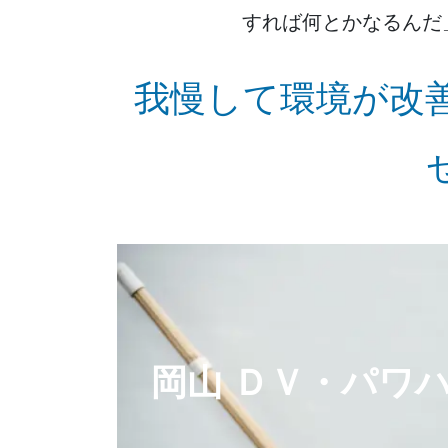
すれば何とかなるんだ
我慢して環境が改
岡山 ＤＶ・パワ