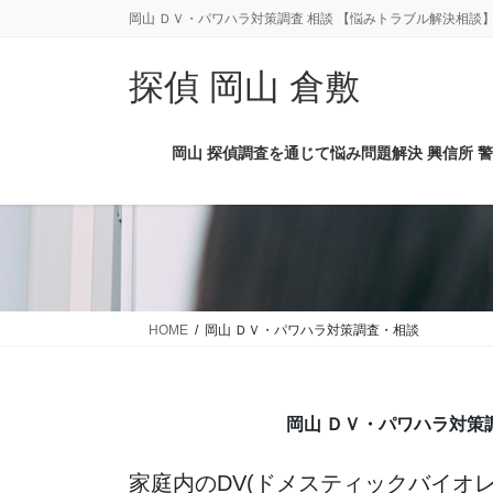
コ
ナ
岡山 ＤＶ・パワハラ対策調査 相談 【悩みトラブル解決相談
ン
ビ
テ
ゲ
探偵 岡山 倉敷
ン
ー
ツ
シ
に
ョ
岡山 探偵調査を通じて悩み問題解決 興信所 警
移
ン
動
に
移
動
HOME
岡山 ＤＶ・パワハラ対策調査・相談
岡山 ＤＶ・パワハラ対策
家庭内のDV(ドメスティックバイオレ