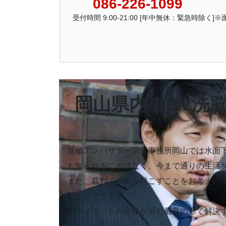
086-226-1099
受付時間 9:00-21:00 [年中無休：緊急時除く]
岡山県内のDV洗
探偵アンバサダー調査事務所岡山では水面
も知られることはなく、今まで通りの生活
また、裁判で訴訟を起こすことをお考えの
こともできます。
クライアントの皆様が望む最良の形で解決