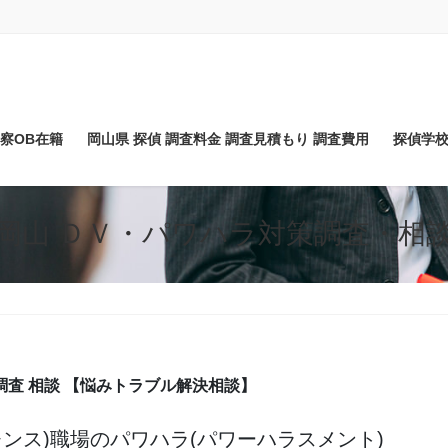
】
察OB在籍
岡山県 探偵 調査料金 調査見積もり 調査費用
探偵学校
岡山 ＤＶ・パワハラ対策調査・相
調査 相談 【悩みトラブル解決相談】
ンス)職場のパワハラ(パワーハラスメント)