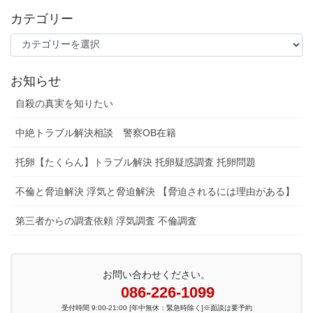
カテゴリー
カ
テ
ゴ
お知らせ
リ
ー
自殺の真実を知りたい
中絶トラブル解決相談 警察OB在籍
托卵【たくらん】トラブル解決 托卵疑惑調査 托卵問題
不倫と脅迫解決 浮気と脅迫解決 【脅迫されるには理由がある】
第三者からの調査依頼 浮気調査 不倫調査
お問い合わせください。
086-226-1099
受付時間 9:00-21:00 [年中無休：緊急時除く]※面談は要予約