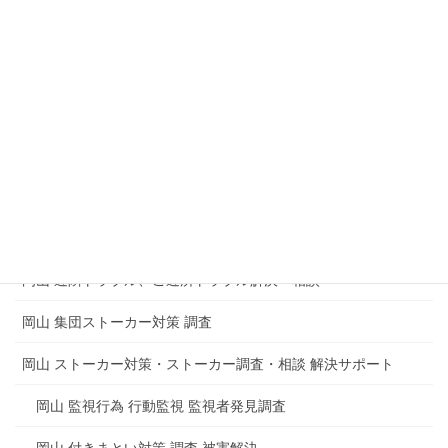
岡山 盗聴器発見調査 盗撮器発見調査
企業 会社内の盗聴器発見調査
マンション 集合住宅の盗聴器発見調査
盗聴や盗撮からのトラブルもめごとの解決
岡山 電磁波測定調査 電磁波調査 電磁波障害
岡山 思考盗聴調査 脳内盗聴の被害
岡山 近隣トラブル、ご近所トラブル解決・相談
岡山 集団ストーカー対策 調査
岡山 ストーカー対策・ストーカー調査・相談 解決サポート
岡山 監視行為 行動監視 監視者発見調査
岡山 付きまとい対策 調査 被害解決