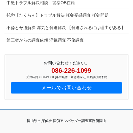
中絶トラブル解決相談 警察OB在籍
托卵【たくらん】トラブル解決 托卵疑惑調査 托卵問題
不倫と脅迫解決 浮気と脅迫解決 【脅迫されるには理由がある】
第三者からの調査依頼 浮気調査 不倫調査
お問い合わせください。
086-226-1099
受付時間 9:00-21:00 [年中無休：緊急時除く]※面談は要予約
メールでお問い合わせ
岡山県の探偵社 探偵アンバサダー調査事務所岡山