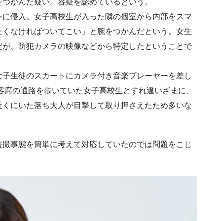
をつかんだ疑い。容疑を認めているという。
レに侵入。女子高校生が入った隣の個室から内部をスマ
たくなければついてこい」と腕をつかんだという。女生
だが、防犯カメラの映像などから特定したということで
女子生徒のスカートにカメラ付き音楽プレーヤーを差し
客席の通路を歩いていた女子高校生とすれ違いざまに、
近くにいた落ち大人が目撃して取り押さえたため多いな
盗撮事態を簡単に考えて対応していたのでは問題をこじ