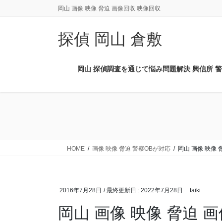
コ
ナ
岡山 画像 映像 脅迫 画像回収 映像回収
ン
ビ
テ
ゲ
探偵 岡山 倉敷
ン
ー
ツ
シ
に
ョ
岡山 探偵調査を通じて悩み問題解決 興信所 警
移
ン
動
に
移
動
HOME
画像 映像 脅迫 警察OBが対応
岡山 画像 映像 
2016年7月28日
/ 最終更新日 :
2022年7月28日
taiki
岡山 画像 映像 脅迫 