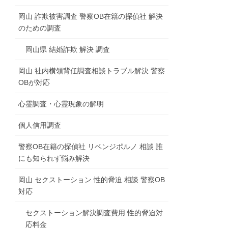
岡山 詐欺被害調査 警察OB在籍の探偵社 解決
のための調査
岡山県 結婚詐欺 解決 調査
岡山 社内横領背任調査相談トラブル解決 警察
OBが対応
心霊調査・心霊現象の解明
個人信用調査
警察OB在籍の探偵社 リベンジポルノ 相談 誰
にも知られず悩み解決
岡山 セクストーション 性的脅迫 相談 警察OB
対応
セクストーション解決調査費用 性的脅迫対
応料金