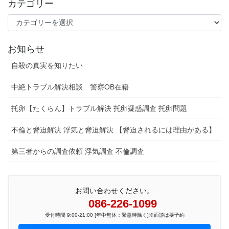
カテゴリー
カ
テ
ゴ
お知らせ
リ
ー
自殺の真実を知りたい
中絶トラブル解決相談 警察OB在籍
托卵【たくらん】トラブル解決 托卵疑惑調査 托卵問題
不倫と脅迫解決 浮気と脅迫解決 【脅迫されるには理由がある】
第三者からの調査依頼 浮気調査 不倫調査
お問い合わせください。
086-226-1099
受付時間 9:00-21:00 [年中無休：緊急時除く]※面談は要予約