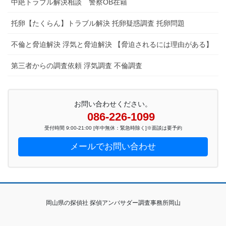
中絶トラブル解決相談 警察OB在籍
托卵【たくらん】トラブル解決 托卵疑惑調査 托卵問題
不倫と脅迫解決 浮気と脅迫解決 【脅迫されるには理由がある】
第三者からの調査依頼 浮気調査 不倫調査
お問い合わせください。
086-226-1099
受付時間 9:00-21:00 [年中無休：緊急時除く]※面談は要予約
メールでお問い合わせ
岡山県の探偵社 探偵アンバサダー調査事務所岡山