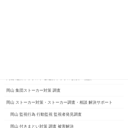
岡山 盗聴器発見調査 盗撮器発見調査
企業 会社内の盗聴器発見調査
マンション 集合住宅の盗聴器発見調査
盗聴や盗撮からのトラブルもめごとの解決
岡山 電磁波測定調査 電磁波調査 電磁波障害
岡山 思考盗聴調査 脳内盗聴の被害
岡山 近隣トラブル、ご近所トラブル解決・相談
岡山 集団ストーカー対策 調査
岡山 ストーカー対策・ストーカー調査・相談 解決サポート
岡山 監視行為 行動監視 監視者発見調査
岡山 付きまとい対策 調査 被害解決