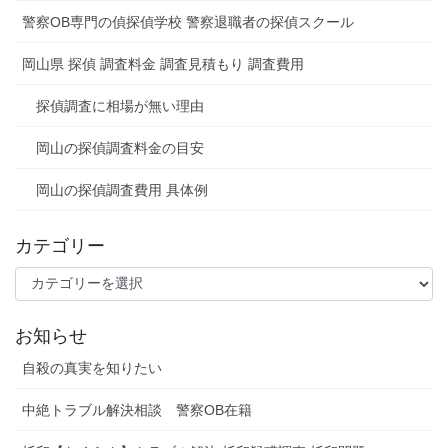
警察OB専門の偵探偵学校 警察退職者の探偵スクール
岡山県 探偵 調査料金 調査見積もり 調査費用
探偵調査に相場が無い理由
岡山の探偵調査料金の目安
岡山の探偵調査費用 具体例
カテゴリー
カ
テ
ゴ
お知らせ
リ
ー
自殺の真実を知りたい
中絶トラブル解決相談 警察OB在籍