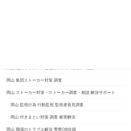
企業 会社内の盗聴器発見調査
マンション 集合住宅の盗聴器発見調査
盗聴や盗撮からのトラブルもめごとの解決
岡山 電磁波測定調査 電磁波調査 電磁波障害
岡山 思考盗聴調査 脳内盗聴の被害
岡山 近隣トラブル、ご近所トラブル解決・相談
岡山 集団ストーカー対策 調査
岡山 ストーカー対策・ストーカー調査・相談 解決サポート
岡山 監視行為 行動監視 監視者発見調査
岡山 付きまとい対策 調査 被害解決
岡山 職場のトラブル解決 警察OB在籍