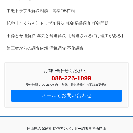
中絶トラブル解決相談 警察OB在籍
托卵【たくらん】トラブル解決 托卵疑惑調査 托卵問題
不倫と脅迫解決 浮気と脅迫解決 【脅迫されるには理由がある】
第三者からの調査依頼 浮気調査 不倫調査
お問い合わせください。
086-226-1099
受付時間 9:00-21:00 [年中無休：緊急時除く]※面談は要予約
メールでお問い合わせ
岡山県の探偵社 探偵アンバサダー調査事務所岡山