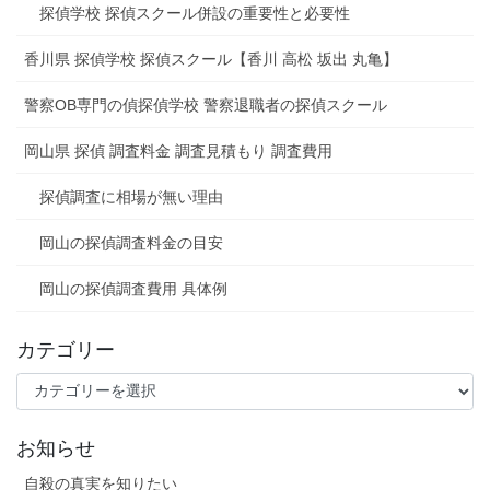
探偵学校 探偵スクール併設の重要性と必要性
香川県 探偵学校 探偵スクール【香川 高松 坂出 丸亀】
警察OB専門の偵探偵学校 警察退職者の探偵スクール
岡山県 探偵 調査料金 調査見積もり 調査費用
探偵調査に相場が無い理由
岡山の探偵調査料金の目安
岡山の探偵調査費用 具体例
カテゴリー
カ
テ
ゴ
お知らせ
リ
ー
自殺の真実を知りたい