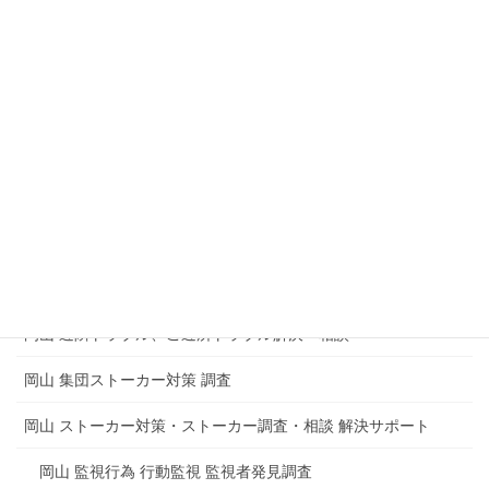
岡山 脅迫 恐喝 強要 解決・相談 警察OB在籍
岡山 盗聴器発見調査 盗撮器発見調査
企業 会社内の盗聴器発見調査
マンション 集合住宅の盗聴器発見調査
盗聴や盗撮からのトラブルもめごとの解決
岡山 電磁波測定調査 電磁波調査 電磁波障害
岡山 思考盗聴調査 脳内盗聴の被害
岡山 近隣トラブル、ご近所トラブル解決・相談
岡山 集団ストーカー対策 調査
岡山 ストーカー対策・ストーカー調査・相談 解決サポート
岡山 監視行為 行動監視 監視者発見調査