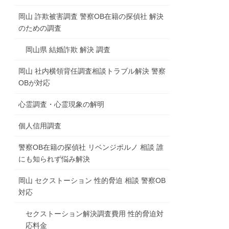
岡山 詐欺被害調査 警察OB在籍の探偵社 解決
のための調査
岡山県 結婚詐欺 解決 調査
岡山 社内横領背任調査相談トラブル解決 警察
OBが対応
心霊調査・心霊現象の解明
個人信用調査
警察OB在籍の探偵社 リベンジポルノ 相談 誰
にも知られず悩み解決
岡山 セクストーション 性的脅迫 相談 警察OB
対応
セクストーション解決調査費用 性的脅迫対
応料金