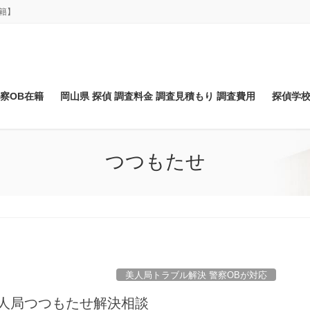
籍】
察OB在籍
岡山県 探偵 調査料金 調査見積もり 調査費用
探偵学校
つつもたせ
美人局トラブル解決 警察OBが対応
美人局つつもたせ解決相談