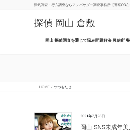
コ
ナ
浮気調査・行方調査ならアンバサダー調査事務所【警察OB在
ン
ビ
テ
ゲ
探偵 岡山 倉敷
ン
ー
ツ
シ
に
ョ
岡山 探偵調査を通じて悩み問題解決 興信所 警
移
ン
動
に
移
動
HOME
つつもたせ
2021年7月28日
岡山 SNS未成年