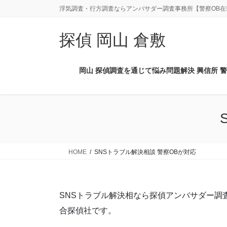
コ
ナ
浮気調査・行方調査ならアンバサダー調査事務所【警察OB在
ン
ビ
テ
ゲ
探偵 岡山 倉敷
ン
ー
ツ
シ
に
ョ
岡山 探偵調査を通じて悩み問題解決 興信所 警
移
ン
動
に
移
動
HOME
SNSトラブル解決相談 警察OBが対応
SNSトラブル解決相なら探偵アンバサダー調
合探偵社です。