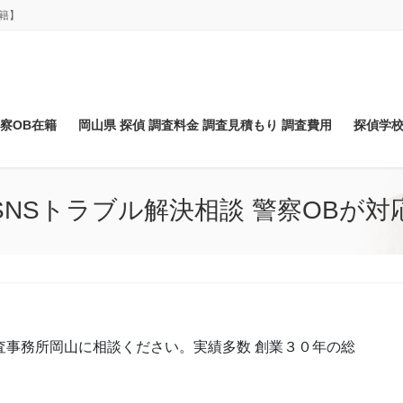
籍】
察OB在籍
岡山県 探偵 調査料金 調査見積もり 調査費用
探偵学校
SNSトラブル解決相談 警察OBが対
査事務所岡山に相談ください。実績多数 創業３０年の総