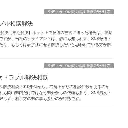
SNSトラブル解決相談 警察OBが対応
ラブル相談解決
相談解決【早期解決】ネット上で脅迫の被害に遭った場合は、警察
ですが、当社のクライアントは、誰にも知られず、SNS脅迫ト
たり、もしくは表沙汰にせず解決したいと思われている方が解
SNSトラブル解決相談 警察OBが対応
女トラブル解決相談
ル解決相談 2010年位から、右肩上がりの相談件数があるのが
それも岡山県内だけではなく県外からの依頼も多く、SNS男女ト
限らず、相手方の県の事も多いのが特徴です。