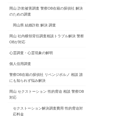
岡山 詐欺被害調査 警察OB在籍の探偵社 解決
のための調査
岡山県 結婚詐欺 解決 調査
岡山 社内横領背任調査相談トラブル解決 警察
OBが対応
心霊調査・心霊現象の解明
個人信用調査
警察OB在籍の探偵社 リベンジポルノ 相談 誰
にも知られず悩み解決
岡山 セクストーション 性的脅迫 相談 警察OB
対応
セクストーション解決調査費用 性的脅迫対
応料金