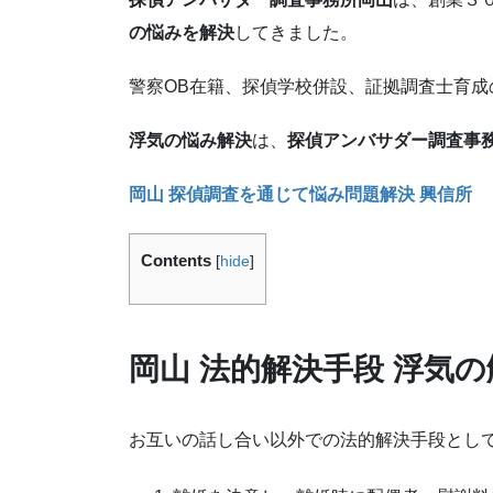
の悩みを解決
してきました。
警察OB在籍、探偵学校併設、証拠調査士育成
浮気の悩み解決
は、
探偵アンバサダー調査事
岡山 探偵調査を通じて悩み問題解決 興信所
Contents
[
hide
]
岡山
法的解決手段 浮気の
お互いの話し合い以外での法的解決手段とし