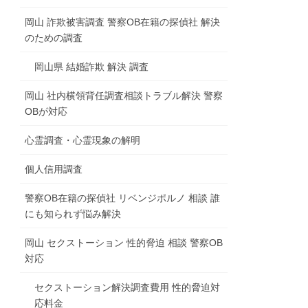
岡山 詐欺被害調査 警察OB在籍の探偵社 解決
のための調査
岡山県 結婚詐欺 解決 調査
岡山 社内横領背任調査相談トラブル解決 警察
OBが対応
心霊調査・心霊現象の解明
個人信用調査
警察OB在籍の探偵社 リベンジポルノ 相談 誰
にも知られず悩み解決
岡山 セクストーション 性的脅迫 相談 警察OB
対応
セクストーション解決調査費用 性的脅迫対
応料金