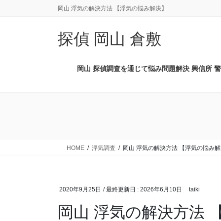
コ
ナ
岡山 浮気の解決方法 【浮気の悩み解決】
ン
ビ
テ
ゲ
探偵 岡山 倉敷
ン
ー
ツ
シ
に
ョ
岡山 探偵調査を通じて悩み問題解決 興信所 警
移
ン
動
に
移
動
HOME
浮気調査
岡山 浮気の解決方法 【浮気の悩み
2020年9月25日
/ 最終更新日 :
2026年6月10日
taiki
岡山 浮気の解決方法 