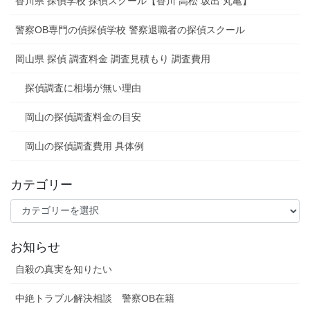
香川県 探偵学校 探偵スクール【香川 高松 坂出 丸亀】
警察OB専門の偵探偵学校 警察退職者の探偵スクール
岡山県 探偵 調査料金 調査見積もり 調査費用
探偵調査に相場が無い理由
岡山の探偵調査料金の目安
岡山の探偵調査費用 具体例
カテゴリー
カ
テ
ゴ
お知らせ
リ
ー
自殺の真実を知りたい
中絶トラブル解決相談 警察OB在籍