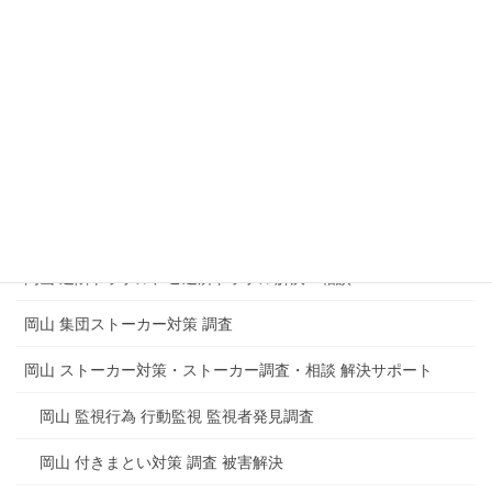
岡山 盗聴器発見調査 盗撮器発見調査
企業 会社内の盗聴器発見調査
マンション 集合住宅の盗聴器発見調査
盗聴や盗撮からのトラブルもめごとの解決
岡山 電磁波測定調査 電磁波調査 電磁波障害
岡山 思考盗聴調査 脳内盗聴の被害
岡山 近隣トラブル、ご近所トラブル解決・相談
岡山 集団ストーカー対策 調査
岡山 ストーカー対策・ストーカー調査・相談 解決サポート
岡山 監視行為 行動監視 監視者発見調査
岡山 付きまとい対策 調査 被害解決