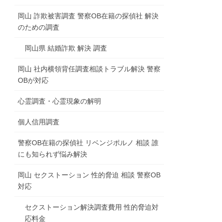
岡山 詐欺被害調査 警察OB在籍の探偵社 解決
のための調査
岡山県 結婚詐欺 解決 調査
岡山 社内横領背任調査相談トラブル解決 警察
OBが対応
心霊調査・心霊現象の解明
個人信用調査
警察OB在籍の探偵社 リベンジポルノ 相談 誰
にも知られず悩み解決
岡山 セクストーション 性的脅迫 相談 警察OB
対応
セクストーション解決調査費用 性的脅迫対
応料金