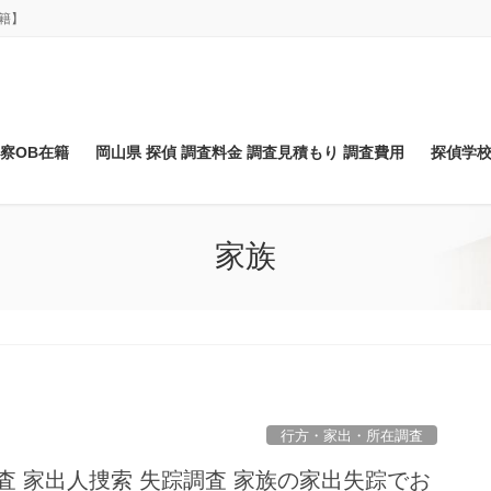
籍】
察OB在籍
岡山県 探偵 調査料金 調査見積もり 調査費用
探偵学校
家族
行方・家出・所在調査
査 家出人捜索 失踪調査 家族の家出失踪でお