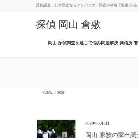
コ
ナ
浮気調査・行方調査ならアンバサダー調査事務所【警察OB在
ン
ビ
テ
ゲ
探偵 岡山 倉敷
ン
ー
ツ
シ
に
ョ
岡山 探偵調査を通じて悩み問題解決 興信所 警
移
ン
動
に
移
動
HOME
家族
2020年5月6日
岡山 家族の家出調