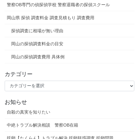
警察OB専門の偵探偵学校 警察退職者の探偵スクール
岡山県 探偵 調査料金 調査見積もり 調査費用
探偵調査に相場が無い理由
岡山の探偵調査料金の目安
岡山の探偵調査費用 具体例
カテゴリー
カ
テ
ゴ
お知らせ
リ
ー
自殺の真実を知りたい
中絶トラブル解決相談 警察OB在籍
托卵【たくらん】トラブル解決 托卵疑惑調査 托卵問題