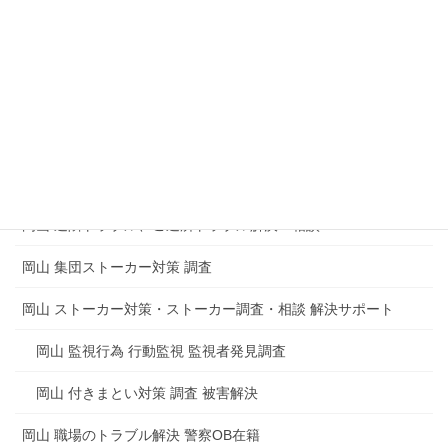
企業 会社内の盗聴器発見調査
マンション 集合住宅の盗聴器発見調査
盗聴や盗撮からのトラブルもめごとの解決
岡山 電磁波測定調査 電磁波調査 電磁波障害
岡山 思考盗聴調査 脳内盗聴の被害
岡山 近隣トラブル、ご近所トラブル解決・相談
岡山 集団ストーカー対策 調査
岡山 ストーカー対策・ストーカー調査・相談 解決サポート
岡山 監視行為 行動監視 監視者発見調査
岡山 付きまとい対策 調査 被害解決
岡山 職場のトラブル解決 警察OB在籍